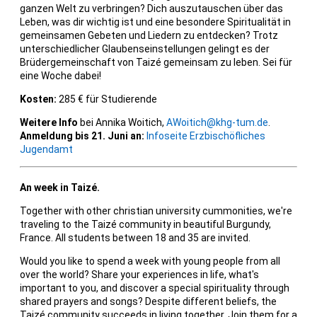
ganzen Welt zu verbringen? Dich auszutauschen über das
Leben, was dir wichtig ist und eine besondere Spiritualität in
gemeinsamen Gebeten und Liedern zu entdecken? Trotz
unterschiedlicher Glaubenseinstellungen gelingt es der
Brüdergemeinschaft von Taizé gemeinsam zu leben. Sei für
eine Woche dabei!
Kosten:
285 € für Studierende
Weitere Info
bei Annika Woitich,
AWoitich@khg-tum.de
.
Anmeldung bis 21. Juni an:
Infoseite Erzbischöfliches
Jugendamt
An week in Taizé.
Together with other christian university cummonities, we're
traveling to the Taizé community in beautiful Burgundy,
France.
All students between 18 and 35 are invited.
Would you like to spend a week with young people from all
over the world?
Share your experiences in life, what's
important to you, and discover a special spirituality through
shared prayers and songs?
Despite different beliefs, the
Taizé community succeeds in living together.
Join them for a