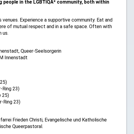
g people in the LGBTIQA* community, both within
s venues. Experience a supportive community. Eat and
here of mutual respect and in a safe space. Often with
h us.
nenstadt, Queer-Seelsorgerin
HM Innenstadt
 25)
-Ring 23)
 25)
r-Ring 23)
arrei Frieden Christi, Evangelische und Katholische
sche Queerpastoral.