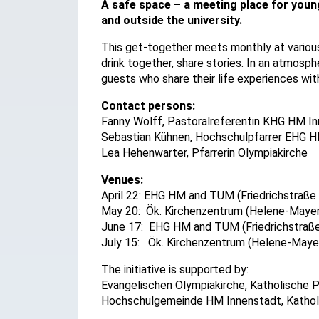
A safe space – a meeting place for youn
and outside the university.
This get-together meets monthly at variou
drink together, share stories. In an atmosp
guests who share their life experiences wit
Contact persons:
Fanny Wolff, Pastoralreferentin KHG HM In
Sebastian Kühnen, Hochschulpfarrer EHG 
Lea Hehenwarter, Pfarrerin Olympiakirche
Venues:
April 22: EHG HM and TUM (Friedrichstraße
May 20: Ök. Kirchenzentrum (Helene-Mayer
June 17: EHG HM and TUM (Friedrichstraße
July 15: Ök. Kirchenzentrum (Helene-Maye
The initiative is supported by:
Evangelischen Olympiakirche, Katholische Pf
Hochschulgemeinde HM Innenstadt, Katholi