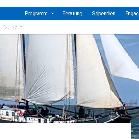
vigation
Programm
Beratung
Stipendien
Enga
erspringen
 TU München