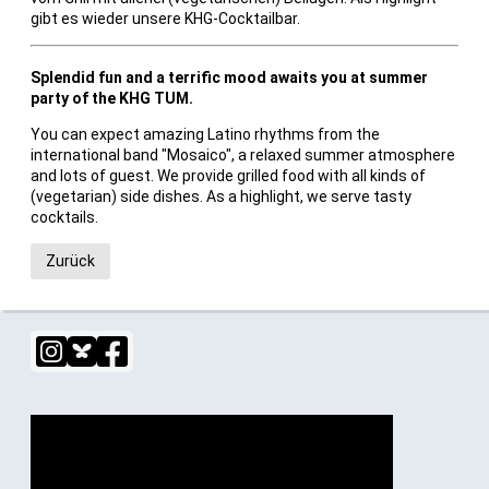
gibt es wieder unsere KHG-Cocktailbar.
Splendid fun and a terrific mood awaits you
at summer
party of the KHG TUM.
You can expect amazing Latino rhythms from the
international band "Mosaico", a relaxed summer atmosphere
and lots of guest.
We provide grilled food with all kinds of
(vegetarian) side dishes.
As a highlight, we serve tasty
cocktails.
Zurück