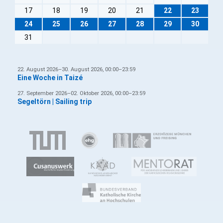
17
18
19
20
21
22
23
24
25
26
27
28
29
30
31
22. August 2026–30. August 2026, 00:00–23:59
Eine Woche in Taizé
27. September 2026–02. Oktober 2026, 00:00–23:59
Segeltörn | Sailing trip