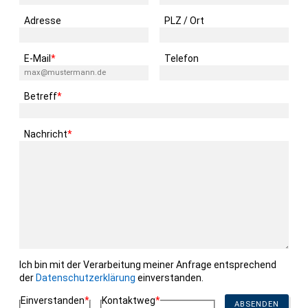
Adresse
PLZ / Ort
Pflichtfeld
E-Mail
*
Telefon
Pflichtfeld
Betreff
*
Pflichtfeld
Nachricht
*
Ich bin mit der Verarbeitung meiner Anfrage entsprechend
der
Datenschutzerklärung
einverstanden.
Pflichtfeld
Pflichtfeld
Einverstanden
*
Kontaktweg
*
ABSENDEN