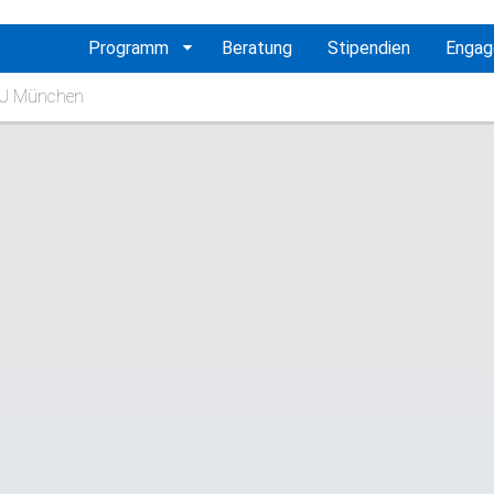
vigation
Programm
Beratung
Stipendien
Enga
erspringen
 TU München