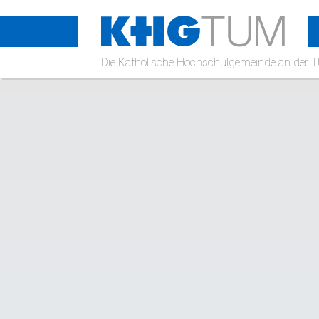
Na
üb
KHG
Die Katholische Hochschulgemeinde an der
TUM