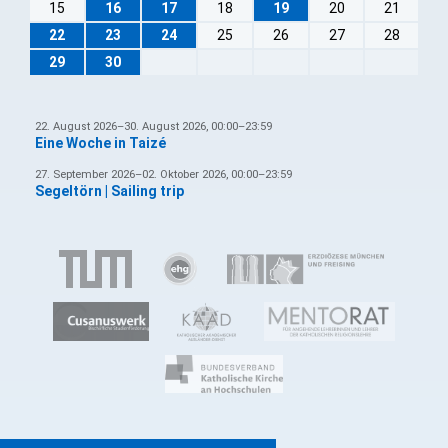
15
16
17
18
19
20
21
22
23
24
25
26
27
28
29
30
22. August 2026–30. August 2026, 00:00–23:59
Eine Woche in Taizé
27. September 2026–02. Oktober 2026, 00:00–23:59
Segeltörn | Sailing trip